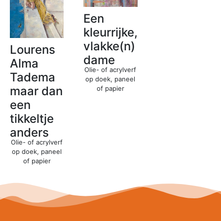
Een
kleurrijke,
vlakke(n)
Lourens
dame
Alma
Olie- of acrylverf
Tadema
op doek, paneel
maar dan
of papier
een
tikkeltje
anders
Olie- of acrylverf
op doek, paneel
of papier