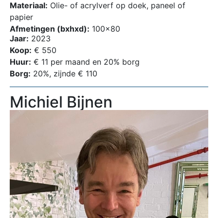
Materiaal:
Olie- of acrylverf op doek, paneel of
papier
Afmetingen (bxhxd):
100×80
Jaar:
2023
Koop:
€ 550
Huur:
€ 11 per maand en 20% borg
Borg:
20%, zijnde € 110
Michiel Bijnen