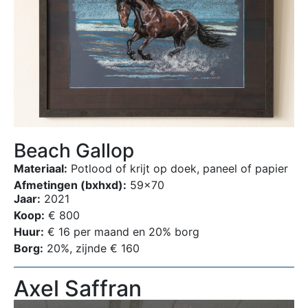
Beach Gallop
Materiaal:
Potlood of krijt op doek, paneel of papier
Afmetingen (bxhxd):
59×70
Jaar:
2021
Koop:
€ 800
Huur:
€ 16 per maand en 20% borg
Borg:
20%, zijnde € 160
Axel Saffran