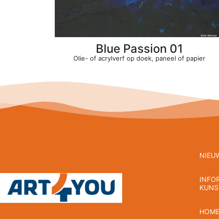
Blue Passion 01
Olie- of acrylverf op doek, paneel of papier
NIEU
INFO
KUNS
HOM