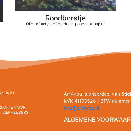
Roodborstje
Olie- of acrylverf op doek, paneel of papier
WSBRIEF
Art4you is onderdeel van
Sti
KVK 41100526 | BTW nummer 
RMATIE VOOR
info@art4you.nl
TLIEFHEBBERS
ALGEMENE VOORWAAR
E