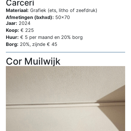
Carceri
Materiaal:
Grafiek (ets, litho of zeefdruk)
Afmetingen (bxhxd):
50×70
Jaar:
2024
Koop:
€ 225
Huur:
€ 5 per maand en 20% borg
Borg:
20%, zijnde € 45
Cor Muilwijk