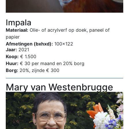
Impala
Materiaal:
Olie- of acrylverf op doek, paneel of
papier
Afmetingen (bxhxd):
100×122
Jaar:
2021
Koop:
€ 1.500
Huur:
€ 30 per maand en 20% borg
Borg:
20%, zijnde € 300
Mary van Westenbrugge