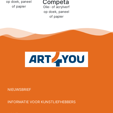
Competa
op doek, paneel
of papier
Olie- of acrylverf
op doek, paneel
of papier
NIEUWSBRIEF
INFORMATIE VOOR KUNSTLIEFHEBBERS