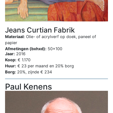
Jeans Curtian Fabrik
Materiaal:
Olie- of acrylverf op doek, paneel of
papier
Afmetingen (bxhxd):
50×100
Jaar:
2016
Koop:
€ 1.170
Huur:
€ 23 per maand en 20% borg
Borg:
20%, zijnde € 234
Paul Kenens