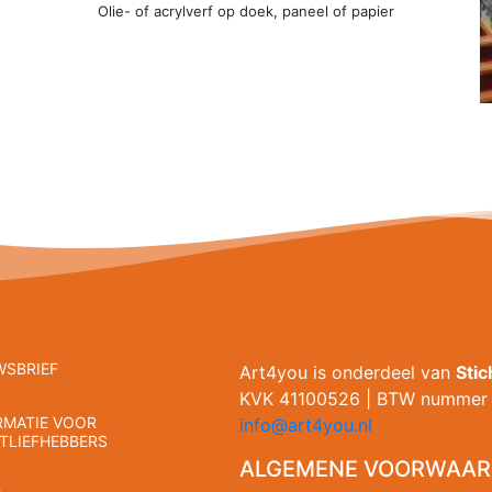
Olie- of acrylverf op doek, paneel of papier
WSBRIEF
Art4you is onderdeel van
Sti
KVK 41100526 | BTW nummer 
RMATIE VOOR
info@art4you.nl
TLIEFHEBBERS
ALGEMENE VOORWAAR