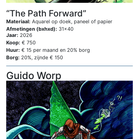
“The Path Forward”
Materiaal:
Aquarel op doek, paneel of papier
Afmetingen (bxhxd):
31×40
Jaar:
2026
Koop:
€ 750
Huur:
€ 15 per maand en 20% borg
Borg:
20%, zijnde € 150
Guido Worp