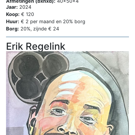
Afmetingen (bxhxd):
40x50x4
Jaar:
2024
Koop:
€ 120
Huur:
€ 2 per maand en 20% borg
Borg:
20%, zijnde € 24
Erik Regelink