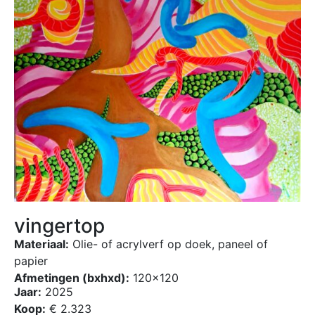
vingertop
Materiaal:
Olie- of acrylverf op doek, paneel of
papier
Afmetingen (bxhxd):
120×120
Jaar:
2025
Koop:
€ 2.323