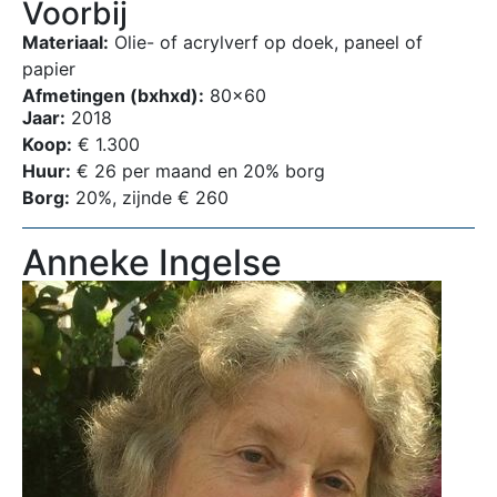
Voorbij
Materiaal:
Olie- of acrylverf op doek, paneel of
papier
Afmetingen (bxhxd):
80×60
Jaar:
2018
Koop:
€ 1.300
Huur:
€ 26 per maand en 20% borg
Borg:
20%, zijnde € 260
Anneke Ingelse