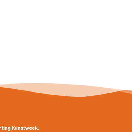
chting Kunstweek
.