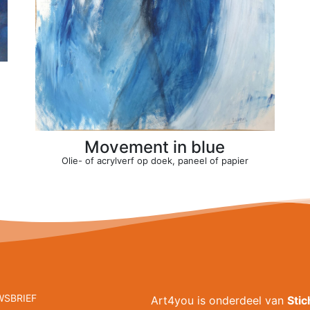
Movement in blue
Olie- of acrylverf op doek, paneel of papier
WSBRIEF
Art4you is onderdeel van
Sti