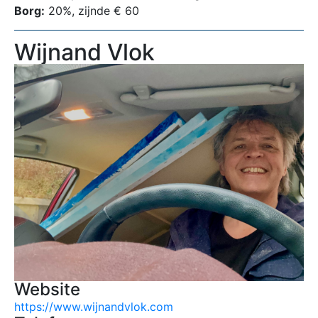
Borg:
20%, zijnde € 60
Wijnand Vlok
Website
https://www.wijnandvlok.com