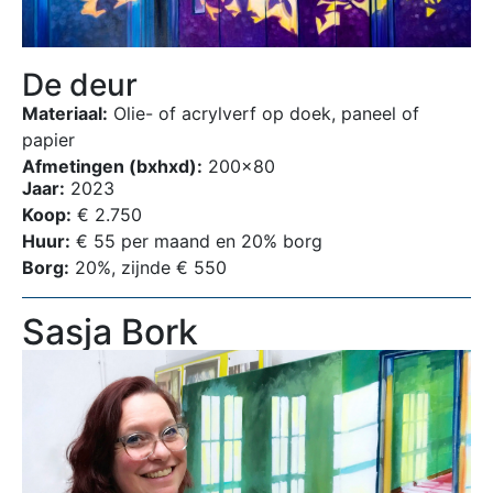
De deur
Materiaal:
Olie- of acrylverf op doek, paneel of
papier
Afmetingen (bxhxd):
200×80
Jaar:
2023
Koop:
€ 2.750
Huur:
€ 55 per maand en 20% borg
Borg:
20%, zijnde € 550
Sasja Bork