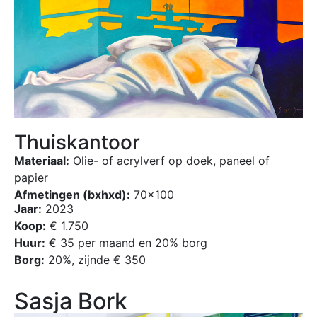
Thuiskantoor
Materiaal:
Olie- of acrylverf op doek, paneel of
papier
Afmetingen (bxhxd):
70×100
Jaar:
2023
Koop:
€ 1.750
Huur:
€ 35 per maand en 20% borg
Borg:
20%, zijnde € 350
Sasja Bork