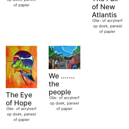
of papier
of New
Atlantis
Olie- of acrylverf
op doek, paneel
of papier
We .......
the
people
The Eye
Olie- of acrylverf
of Hope
op doek, paneel
Olie- of acrylverf
of papier
op doek, paneel
of papier