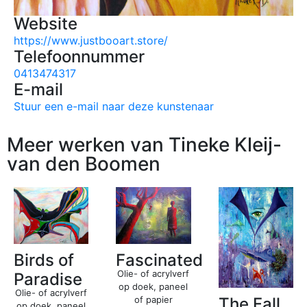
Website
https://www.justbooart.store/
Telefoonnummer
0413474317
E-mail
Stuur een e-mail naar deze kunstenaar
Meer werken van Tineke Kleij-
van den Boomen
Birds of
Fascinated
Olie- of acrylverf
Paradise
op doek, paneel
Olie- of acrylverf
The Fall
of papier
op doek, paneel