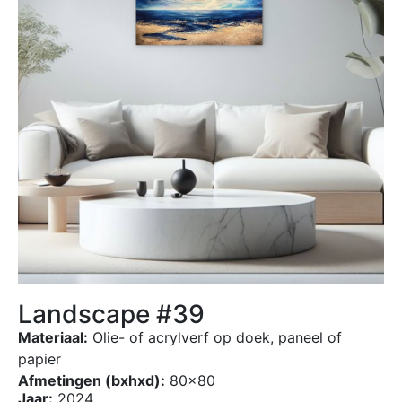
Landscape #39
Materiaal:
Olie- of acrylverf op doek, paneel of
papier
Afmetingen (bxhxd):
80×80
Jaar:
2024