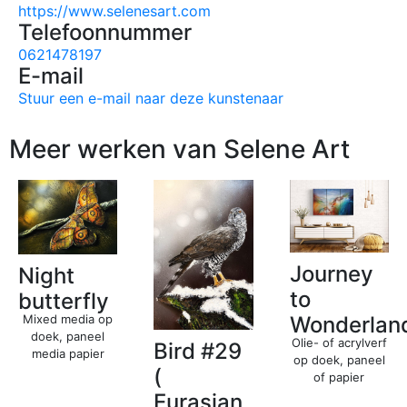
https://www.selenesart.com
Telefoonnummer
0621478197
E-mail
Stuur een e-mail naar deze kunstenaar
Meer werken van Selene Art
Journey
Night
to
butterfly
Mixed media op
Wonderlan
doek, paneel
Olie- of acrylverf
Bird #29
media papier
op doek, paneel
(
of papier
Eurasian