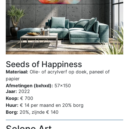
Seeds of Happiness
Materiaal:
Olie- of acrylverf op doek, paneel of
papier
Afmetingen (bxhxd):
57×150
Jaar:
2022
Koop:
€ 700
Huur:
€ 14 per maand en 20% borg
Borg:
20%, zijnde € 140
Selene Art