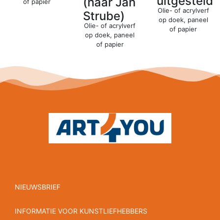
uitgesteld
(naar Jan
of papier
Olie- of acrylverf
Strube)
op doek, paneel
Olie- of acrylverf
of papier
op doek, paneel
of papier
NIEUWSBRIEF
INFORMATIE VOOR KUNSTLIEFHEBBERS