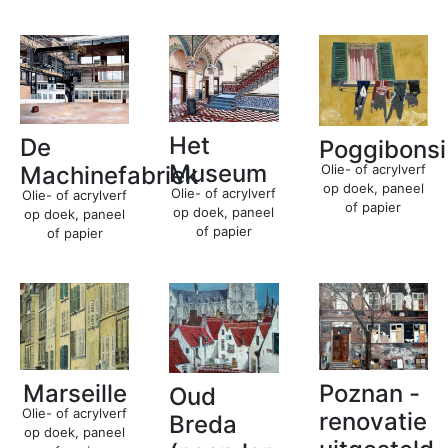
Het
De
Poggibonsi
Museum
Machinefabriek
Olie- of acrylverf
op doek, paneel
Olie- of acrylverf
Olie- of acrylverf
of papier
op doek, paneel
op doek, paneel
of papier
of papier
Poznan -
Marseille
Oud
Olie- of acrylverf
renovatie
Breda
op doek, paneel