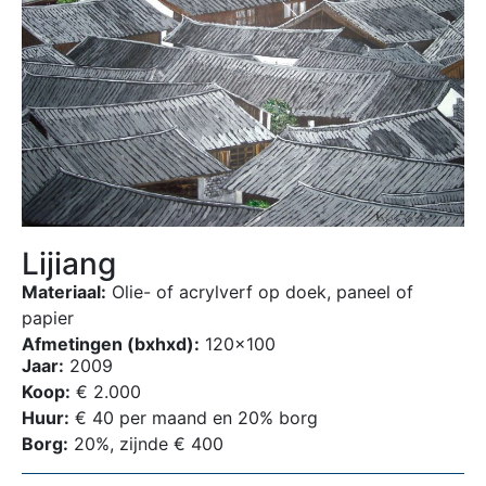
Lijiang
Materiaal:
Olie- of acrylverf op doek, paneel of
papier
Afmetingen (bxhxd):
120×100
Jaar:
2009
Koop:
€ 2.000
Huur:
€ 40 per maand en 20% borg
Borg:
20%, zijnde € 400