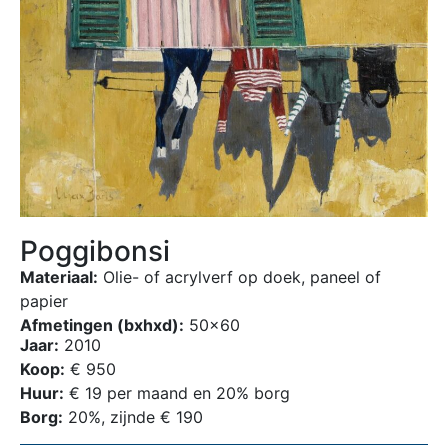
Poggibonsi
Materiaal:
Olie- of acrylverf op doek, paneel of
papier
Afmetingen (bxhxd):
50×60
Jaar:
2010
Koop:
€ 950
Huur:
€ 19 per maand en 20% borg
Borg:
20%, zijnde € 190