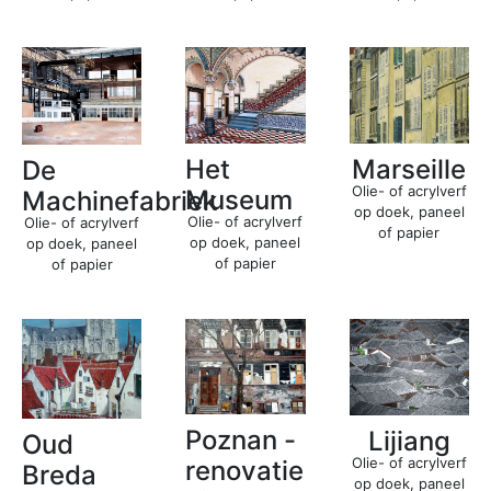
Het
Marseille
De
Olie- of acrylverf
Museum
Machinefabriek
op doek, paneel
Olie- of acrylverf
Olie- of acrylverf
of papier
op doek, paneel
op doek, paneel
of papier
of papier
Poznan -
Lijiang
Oud
Olie- of acrylverf
renovatie
Breda
op doek, paneel