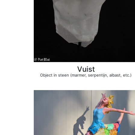
Vuist
Object in steen (marmer, serpentijn, albast, etc.)