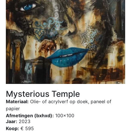
Mysterious Temple
Materiaal:
Olie- of acrylverf op doek, paneel of
papier
Afmetingen (bxhxd):
100×100
Jaar:
2023
Koop:
€ 595