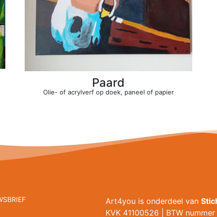
Paard
Olie- of acrylverf op doek, paneel of papier
WSBRIEF
Art4you is onderdeel van
Sti
KVK 41100526 | BTW nummer 