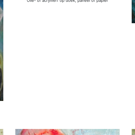
Olie- of acrylverf op doek, paneel of papier