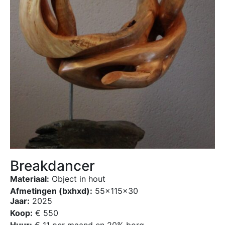
Breakdancer
Materiaal:
Object in hout
Afmetingen (bxhxd):
55x115x30
Jaar:
2025
Koop:
€ 550
Huur:
€ 11 per maand en 20% borg