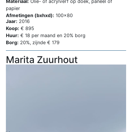
Materiaal:
Olie- of acrylverf op doek, paneel of
papier
Afmetingen (bxhxd):
100×80
Jaar:
2016
Koop:
€ 895
Huur:
€ 18 per maand en 20% borg
Borg:
20%, zijnde € 179
Marita Zuurhout