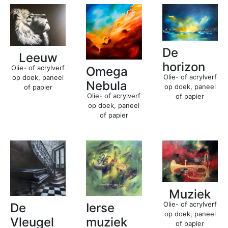
De
Leeuw
horizon
Olie- of acrylverf
Omega
Olie- of acrylverf
op doek, paneel
Nebula
op doek, paneel
of papier
Olie- of acrylverf
of papier
op doek, paneel
of papier
Muziek
Olie- of acrylverf
De
Ierse
op doek, paneel
Vleugel
muziek
of papier