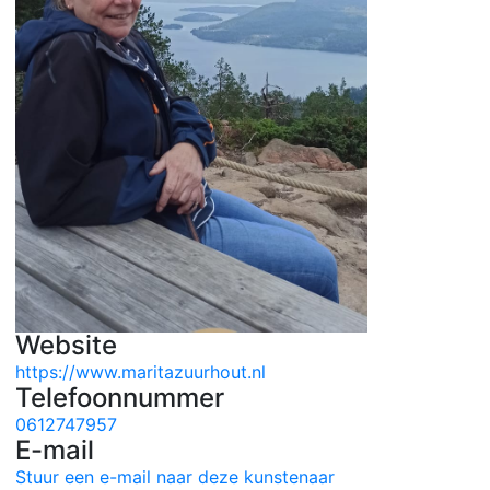
Website
https://www.maritazuurhout.nl
Telefoonnummer
0612747957
E-mail
Stuur een e-mail naar deze kunstenaar