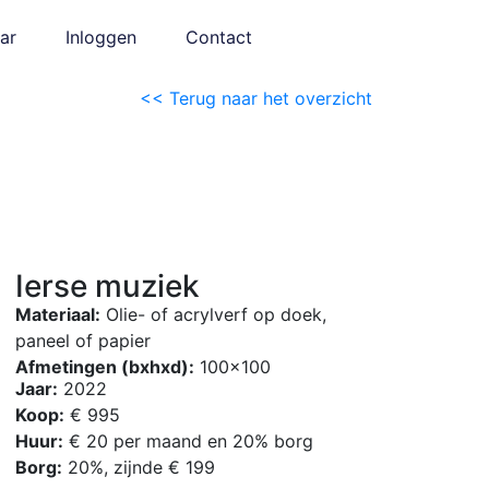
ar
Inloggen
Contact
<< Terug naar het overzicht
Ierse muziek
Materiaal:
Olie- of acrylverf op doek,
paneel of papier
Afmetingen (bxhxd):
100×100
Jaar:
2022
Koop:
€ 995
Huur:
€ 20 per maand en 20% borg
Borg:
20%, zijnde € 199