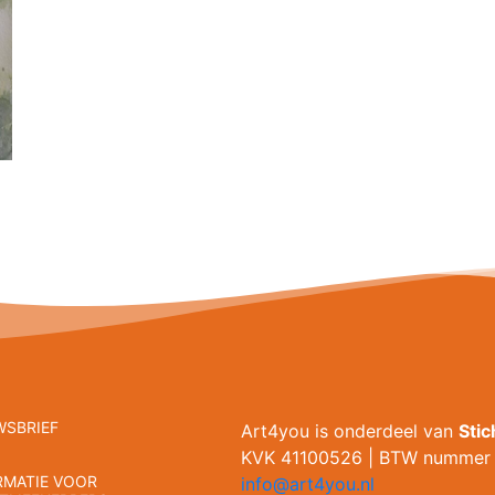
WSBRIEF
Art4you is onderdeel van
Sti
KVK 41100526 | BTW nummer 
RMATIE VOOR
info@art4you.nl