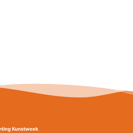
chting Kunstweek
.