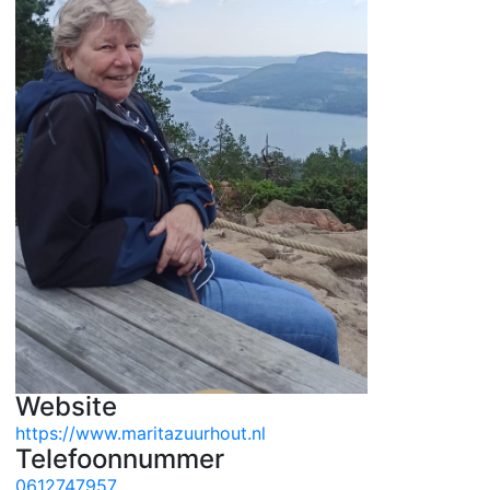
Website
https://www.maritazuurhout.nl
Telefoonnummer
0612747957