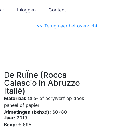
ar
Inloggen
Contact
<< Terug naar het overzicht
De RuÏne (Rocca
Calascio in Abruzzo
Italië)
Materiaal:
Olie- of acrylverf op doek,
paneel of papier
Afmetingen (bxhxd):
60×80
Jaar:
2019
Koop:
€ 695